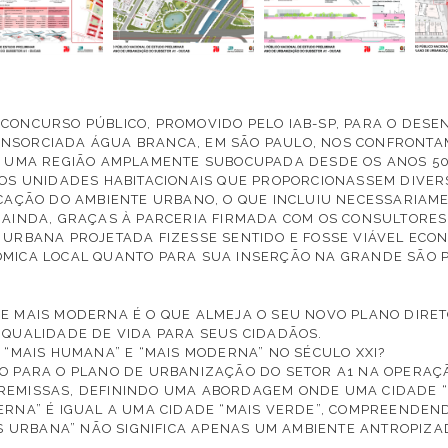
CONCURSO PÚBLICO, PROMOVIDO PELO IAB-SP, PARA O DES
NSORCIADA ÁGUA BRANCA, EM SÃO PAULO, NOS CONFRONTAM
M UMA REGIÃO AMPLAMENTE SUBOCUPADA DESDE OS ANOS 50
MOS UNIDADES HABITACIONAIS QUE PROPORCIONASSEM DIVE
ICAÇÃO DO AMBIENTE URBANO, O QUE INCLUIU NECESSARIAME
 AINDA, GRAÇAS À PARCERIA FIRMADA COM OS CONSULTORES 
 URBANA PROJETADA FIZESSE SENTIDO E FOSSE VIÁVEL EC
MICA LOCAL QUANTO PARA SUA INSERÇÃO NA GRANDE SÃO 
E MAIS MODERNA É O QUE ALMEJA O SEU NOVO PLANO DIRE
 QUALIDADE DE VIDA PARA SEUS CIDADÃOS.
 “MAIS HUMANA” E “MAIS MODERNA” NO SÉCULO XXI?
CO PARA O PLANO DE URBANIZAÇÃO DO SETOR A1 NA OPERA
EMISSAS, DEFININDO UMA ABORDAGEM ONDE UMA CIDADE “M
ERNA” É IGUAL A UMA CIDADE “MAIS VERDE”, COMPREENDE
IS URBANA” NÃO SIGNIFICA APENAS UM AMBIENTE ANTROPIZA