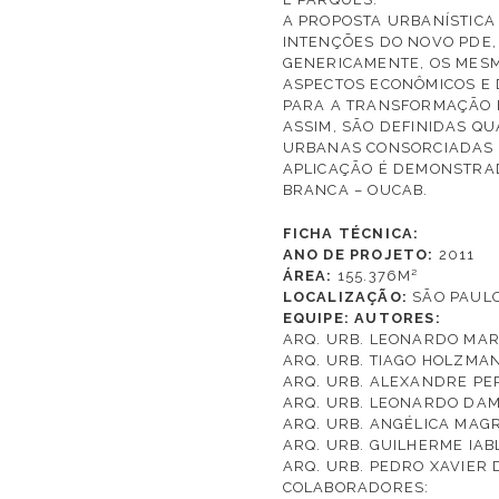
A PROPOSTA URBANÍSTICA
INTENÇÕES DO NOVO PDE,
GENERICAMENTE, OS MESM
ASPECTOS ECONÔMICOS E 
PARA A TRANSFORMAÇÃO 
ASSIM, SÃO DEFINIDAS Q
URBANAS CONSORCIADAS N
APLICAÇÃO É DEMONSTRA
BRANCA – OUCAB.
FICHA TÉCNICA:
ANO DE PROJETO:
2011
ÁREA:
155.376M²
LOCALIZAÇÃO:
SÃO PAULO 
EQUIPE:
AUTORES:
ARQ. URB. LEONARDO MA
ARQ. URB. TIAGO HOLZMAN
ARQ. URB. ALEXANDRE PE
ARQ. URB. LEONARDO DAM
ARQ. URB. ANGÉLICA MAGR
ARQ. URB. GUILHERME IA
ARQ. URB. PEDRO XAVIER
COLABORADORES: