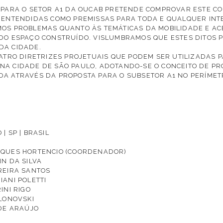
 PARA O SETOR A1 DA OUCAB PRETENDE COMPROVAR ESTE C
 ENTENDIDAS COMO PREMISSAS PARA TODA E QUALQUER INT
OS PROBLEMAS QUANTO ÀS TEMÁTICAS DA MOBILIDADE E ACE
DO ESPAÇO CONSTRUÍDO. VISLUMBRAMOS QUE ESTES DITOS
DA CIDADE.
UATRO DIRETRIZES PROJETUAIS QUE PODEM SER UTILIZADAS 
A CIDADE DE SÃO PAULO, ADOTANDO-SE O CONCEITO DE PRO
DA ATRAVÉS DA PROPOSTA PARA O SUBSETOR A1 NO PERÍME
| SP | BRASIL
RQUES HORTENCIO (COORDENADOR)
N DA SILVA
REIRA SANTOS
IANI POLETTI
INI RIGO
BLONOVSKI
 DE ARAÚJO